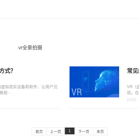
vr全景拍摄
些方式？
常见
用虚拟现实设备和软件，让用户沉
VR（
观···
验。在
DATE :
1
首页
上一页
下一页
末页