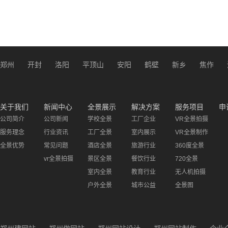
郑州
开封
洛阳
平顶山
安阳
鹤壁
新乡
焦作
关于我们
新闻中心
全景展示
解决方案
服务项目
申
公司简介
公司新闻
学校全景
工厂企业
VR全景拍摄
服务理念
行业资讯
工厂全景
室内展示
VR全景制作
全景优势
常见问题
酒店全景
旅游行业
360度全景
vr全景拍摄
景区全景
餐饮行业
720全景
室内全景
教育行业
无人机拍摄
户外全景
城市公益
全景图