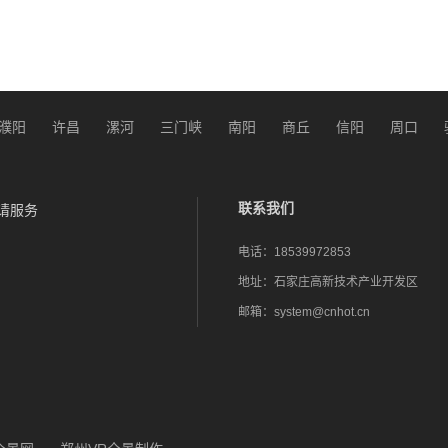
濮阳
许昌
漯河
三门峡
南阳
商丘
信阳
周口
联系我们
请服务
电话：
18539972853
地址：
石家庄高新技术产业开发区
邮箱：
system@cnhot.cn