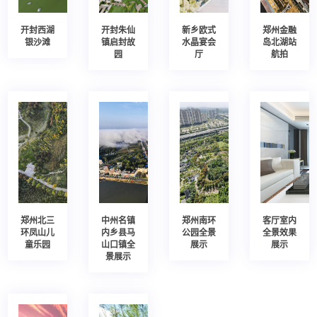
开封西湖
开封朱仙
新乡欧式
郑州金融
银沙滩
镇启封故
水晶宴会
岛北湖站
园
厅
航拍
郑州北三
中州名镇
郑州南环
客厅室内
环凤山儿
内乡县马
公园全景
全景效果
童乐园
山口镇全
展示
展示
景展示